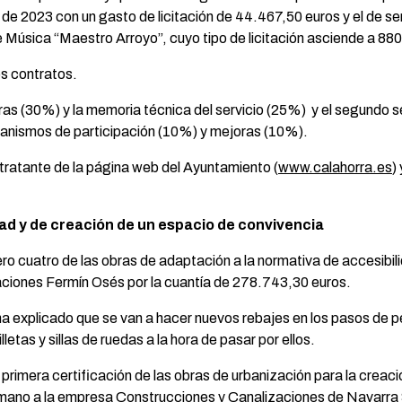
de 2023 con un gasto de licitación de 44.467,50 euros y el de ser
 Música “Maestro Arroyo”, cuyo tipo de licitación asciende a 88
os contratos.
oras (30%) y la memoria técnica del servicio (25%) y el segundo se
canismos de participación (10%) y mejoras (10%).
ntratante de la página web del Ayuntamiento (
www.calahorra.es
)
dad y de creación de un espacio de convivencia
mero cuatro de las obras de adaptación a la normativa de accesibi
ciones Fermín Osés por la cuantía de 278.743,30 euros.
a explicado que se van a hacer nuevos rebajes en los pasos de pe
letas y sillas de ruedas a la hora de pasar por ellos.
primera certificación de las obras de urbanización para la creac
omano a la empresa Construcciones y Canalizaciones de Navarra 