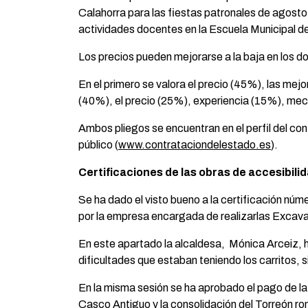
Calahorra para las fiestas patronales de agosto 
actividades docentes en la Escuela Municipal de
Los precios pueden mejorarse a la baja en los d
En el primero se valora el precio (45%), las mej
(40%), el precio (25%), experiencia (15%), me
Ambos pliegos se encuentran en el perfil del co
público (
www.contrataciondelestado.es
).
Certificaciones de las obras de accesibili
Se ha dado el visto bueno a la certificación nú
por la empresa encargada de realizarlas Excava
En este apartado la alcaldesa, Mónica Arceiz, h
dificultades que estaban teniendo los carritos, sil
En la misma sesión se ha aprobado el pago de la 
Casco Antiguo y la consolidación del Torreón r