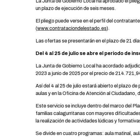
La Junta de Gobierno Local ha aprobado el pliego
un plazo de ejecución de seis meses.
El pliego puede verse en el perfil del contratan
(
www.contrataciondelestado.es
).
Las ofertas se presentarán en el plazo de 21 día
Del 4 al 25 de julio se abre el periodo de i
La Junta de Gobierno Local ha acordado adjudicar
2023 a junio de 2025 por el precio de 214.721,94
Así del 4 al 25 de julio estará abierto el plazo d
aulas y en la Oficina de Atención al Ciudadano, d
Este servicio se incluye dentro del marco del Pla
familias calagurritanas con mayores dificultade
la realización de actividades lúdicas y formativa
Se divide en cuatro programas: aula matinal, aul