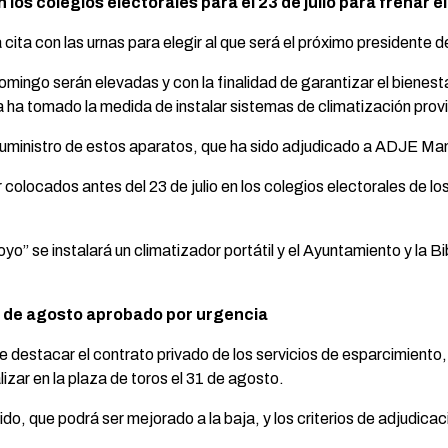
los colegios electorales para el 23 de julio para frenar el
 cita con las urnas para elegir al que será el próximo presidente 
mingo serán elevadas y con la finalidad de garantizar el bienest
ha tomado la medida de instalar sistemas de climatización provis
suministro de estos aparatos, que ha sido adjudicado a ADJE Man
colocados antes del 23 de julio en los colegios electorales de lo
o” se instalará un climatizador portátil y el Ayuntamiento y la B
31 de agosto aprobado por urgencia
 destacar el contrato privado de los servicios de esparcimiento, 
izar en la plaza de toros el 31 de agosto.
luido, que podrá ser mejorado a la baja, y los criterios de adjudi