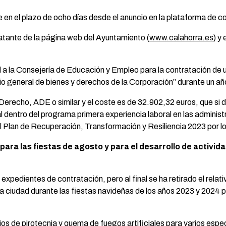
en el plazo de ocho días desde el anuncio en la plataforma de co
tratante de la página web del Ayuntamiento (
www.calahorra.es
) y
d a la Consejería de Educación y Empleo para la contratación de
rio general de bienes y derechos de la Corporación” durante un añ
 Derecho, ADE o similar y el coste es de 32.902,32 euros, que si da
l dentro del programa primera experiencia laboral en las adminis
 Plan de Recuperación, Transformación y Resiliencia 2023 por l
para las fiestas de agosto y para el desarrollo de activi
 expedientes de contratación, pero al final se ha retirado el relati
 la ciudad durante las fiestas navideñas de los años 2023 y 2024 
cios de pirotecnia y quema de fuegos artificiales para varios es