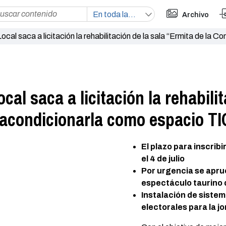
Archivo
ocal saca a licitación la rehabilitación de la sala “Ermita de la
al saca a licitación la rehabilit
acondicionarla como espacio TI
El plazo para inscribi
el 4 de julio
Por urgencia se aprue
espectáculo taurino 
Instalación de sistem
electorales para la jo