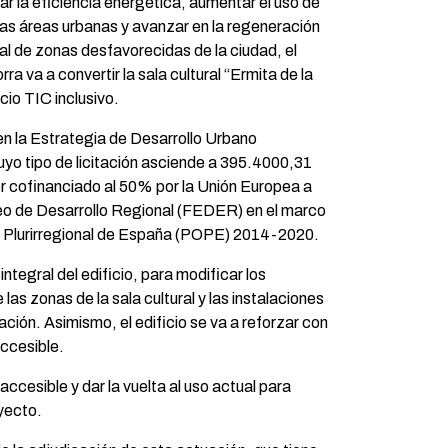
ar la eficiencia energética, aumentar el uso de
las áreas urbanas y avanzar en la regeneración
al de zonas desfavorecidas de la ciudad, el
a va a convertir la sala cultural “Ermita de la
io TIC inclusivo.
en la Estrategia de Desarrollo Urbano
uyo tipo de licitación asciende a 395.4000,31
er cofinanciado al 50% por la Unión Europea a
eo de Desarrollo Regional (FEDER) en el marco
 Plurirregional de España (POPE) 2014-2020.
ntegral del edificio, para modificar los
las zonas de la sala cultural y las instalaciones
ación. Asimismo, el edificio se va a reforzar con
accesible.
ccesible y dar la vuelta al uso actual para
oyecto.