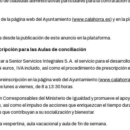
 de cláusulas administrativas particulares para la contratación d
te de la página web del Ayuntamiento (
www.calahorra.es
) y en la 
s desde la publicación de este anuncio en la plataforma.
nscripción para las Aulas de conciliación
 a Senior Servicios Integrales S.A. el servicio para el desarroll
 euros, IVA incluido, así como el procedimiento de prescripción e
e preinscripción en la página web del Ayuntamiento (
www.calahorra
e lunes a viernes, de 8 a 13:30 horas.
n Corresponsables del Ministerio de Igualdad y promueve el apoyo a
s, así como el impulso de acciones que enriquezcan el tiempo du
s que contribuyan a su socialización y bienestar.
a vespertina, aula vacacional y aula de fin de semana.