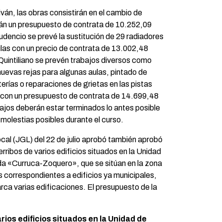
iván, las obras consistirán en el cambio de
án un presupuesto de contrata de 10.252,09
rudencio se prevé la sustitución de 29 radiadores
ulas con un precio de contrata de 13.002,48
 Quintiliano se prevén trabajos diversos como
nuevas rejas para algunas aulas, pintado de
terías o reparaciones de grietas en las pistas
, con un presupuesto de contrata de 14.699,48
ajos deberán estar terminados lo antes posible
molestias posibles durante el curso.
cal (JGL) del 22 de julio aprobó también aprobó
erribos de varios edificios situados en la Unidad
a «Curruca-Zoquero», que se sitúan en la zona
 correspondientes a edificios ya municipales,
barca varias edificaciones. El presupuesto de la
rios edificios situados en la Unidad de