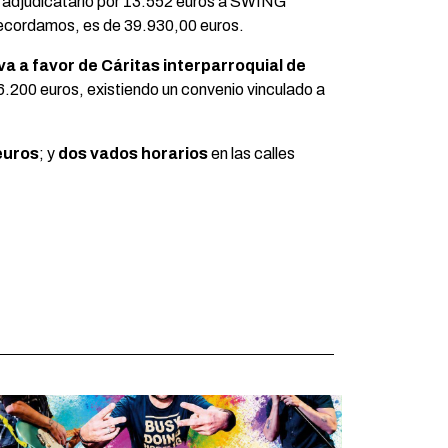
El adjudicatario por 13.552 euros a SWING
 recordamos, es de 39.930,00 euros.
 a favor de Cáritas interparroquial de
6.200 euros, existiendo un convenio vinculado a
euros
; y
dos vados horarios
en las calles