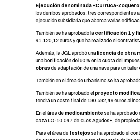
Ejecución denominada «Curruca-Zoquero
los derribos aprobados: tres correspondientes a ed
ejecución subsidiaria que abarca varias edificac
También se ha aprobado la
certificación 1 y f
41.120,12 euros y que ha realizado el cont
Además, la JGL aprobó una
licencia de obra 
una bonificación del 60% en la cuota del Impue
obras
de adaptación de una nave para un taller d
También en el área de urbanismo se ha aprobad
También se ha aprobado el
proyecto modificad
tendrá un coste final de 190.582,49 euros al in
En el área de
medioambiente
se ha aprobado e
caza LO-10.047 de «Los Agudos», de propiedad m
Para el área de
festejos
se ha aprobado el contr