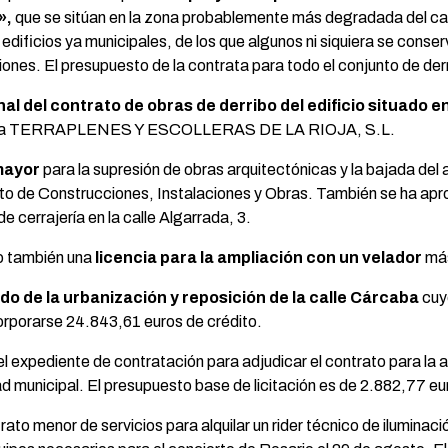
»,
que se sitúan en la zona probablemente más degradada del cas
ificios ya municipales, de los que algunos ni siquiera se conserva 
iones. El presupuesto de la contrata para todo el conjunto de de
inal del contrato de obras de derribo del edificio situado e
ratista TERRAPLENES Y ESCOLLERAS DE LA RIOJA, S.L.
mayor
para la supresión de obras arquitectónicas y la bajada del 
sto de Construcciones, Instalaciones y Obras. También se ha ap
e cerrajería en la calle Algarrada, 3.
o también una
licencia para la
ampliación con un velador
más
o de la urbanización y reposición de la calle Cárcaba
cuyo
corporarse 24.843,61 euros de crédito.
l expediente de contratación para adjudicar el contrato para la 
unicipal. El presupuesto base de licitación es de 2.882,77 eur
ato menor de servicios para alquilar un rider técnico de iluminaci