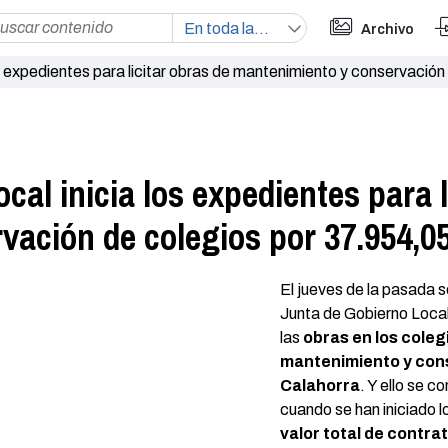
Archivo
os expedientes para licitar obras de mantenimiento y conservació
al inicia los expedientes para l
vación de colegios por 37.954,0
El jueves de la pasada 
Junta de Gobierno Local
las
obras en los coleg
mantenimiento y con
Calahorra
. Y ello se c
cuando se han iniciado l
valor total de contra