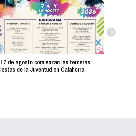
l 7 de agosto comienzan las terceras
La Bibli
iestas de la Juventud en Calahorra
donado m
lectura e