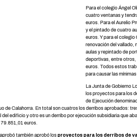
Para el colegio Ángel Ol
cuatro ventanas y tendr
euros. Para el Aurelio P
y el pintado de cuatro a
euros. Y para el colegio
renovación del vallado, 
aulas y repintado de por
deportivas, entre otros
euros. Todos estos trab
para causar las mínimas 
La Junta de Gobierno Lo
los proyectos para los d
de Ejecución denominad
de Calahorra. En total son cuatros los derribos aprobados: tres
l del edificio y otro es un derribo por ejecución subsidiaria que a
e 79.851,01 euros.
o aprobó también aprobó los
proyectos para los derribos de va