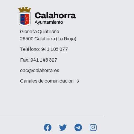
Glorieta Quintiliano
26500 Calahorra (La Rioja)
Teléfono:
941 105 077
Fax:
941 146 327
oac@calahorra.es
Canales de comunicación