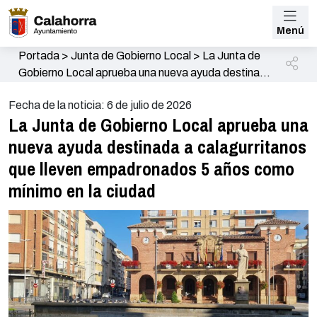
Menú
Portada
>
Junta de Gobierno Local
>
La Junta de
Gobierno Local aprueba una nueva ayuda destinada
a calagurritanos que lleven empadronados 5 años
Fecha de la noticia: 6 de julio de 2026
como mínimo en la ciudad
La Junta de Gobierno Local aprueba una
nueva ayuda destinada a calagurritanos
que lleven empadronados 5 años como
mínimo en la ciudad