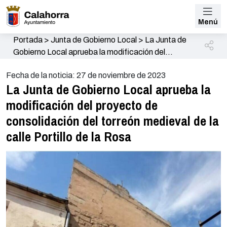
Menú
Portada
>
Junta de Gobierno Local
>
La Junta de
Gobierno Local aprueba la modificación del
proyecto de consolidación del torreón medieval de
Fecha de la noticia: 27 de noviembre de 2023
la calle Portillo de la Rosa
La Junta de Gobierno Local aprueba la
modificación del proyecto de
consolidación del torreón medieval de la
calle Portillo de la Rosa