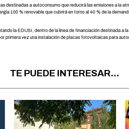
icas destinadas a autoconsumo que reducirá las emisiones a la a
nergía 100 % renovable que cubrirá en torno al 40 % de la demanda
tando la EDUSI, dentro de la línea de financiación destinada a la
or primera vez una instalación de placas fotovoltaicas para au
TE PUEDE INTERESAR...