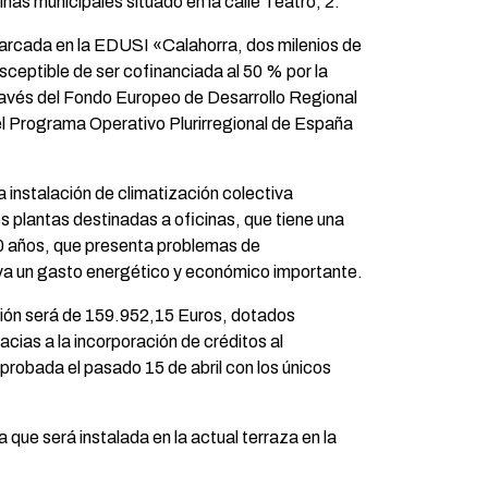
inas municipales situado en la calle Teatro, 2.
arcada en la EDUSI «Calahorra, dos milenios de
usceptible de ser cofinanciada al 50 % por la
avés del Fondo Europeo de Desarrollo Regional
l Programa Operativo Plurirregional de España
 instalación de climatización colectiva
es plantas destinadas a oficinas, que tiene una
0 años, que presenta problemas de
va un gasto energético y económico importante.
itación será de 159.952,15 Euros, dotados
cias a la incorporación de créditos al
probada el pasado 15 de abril con los únicos
ue será instalada en la actual terraza en la