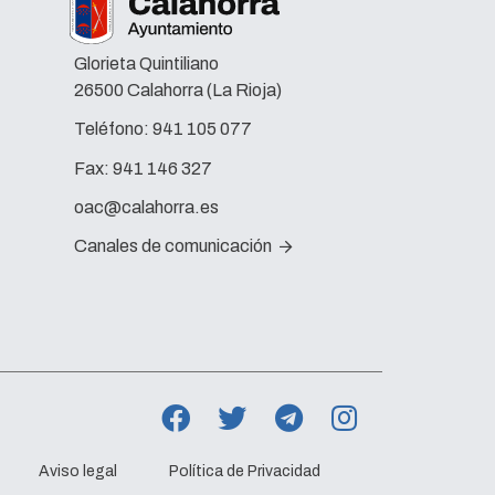
Glorieta Quintiliano
26500 Calahorra (La Rioja)
Teléfono:
941 105 077
Fax:
941 146 327
oac@calahorra.es
Canales de comunicación
Aviso legal
Política de Privacidad