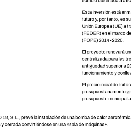
edificio destinado a ofic
Esta inversión está enm
futuro y, por tanto, es s
Unión Europea (UE) a tr
(FEDER) en el marco de
(POPE) 2014-2020.
El proyecto renovará una
centralizada para las tr
antigüedad superior a 2
funcionamiento y conlle
El precio inicial de lic
presupuestariamente gra
presupuesto municipal a
, S.L., prevé la instalación de una bomba de calor aerotérmica q
ta y cerrada convirtiéndose en una «sala de máquinas».