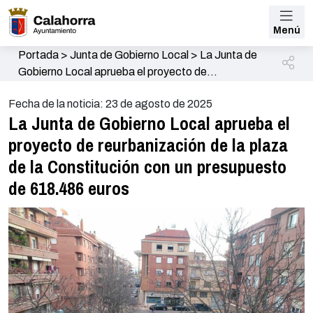
Menú
Portada
>
Junta de Gobierno Local
>
La Junta de
Gobierno Local aprueba el proyecto de
reurbanización de la plaza de la Constitución con un
Fecha de la noticia: 23 de agosto de 2025
presupuesto de 618.486 euros
La Junta de Gobierno Local aprueba el
proyecto de reurbanización de la plaza
de la Constitución con un presupuesto
de 618.486 euros