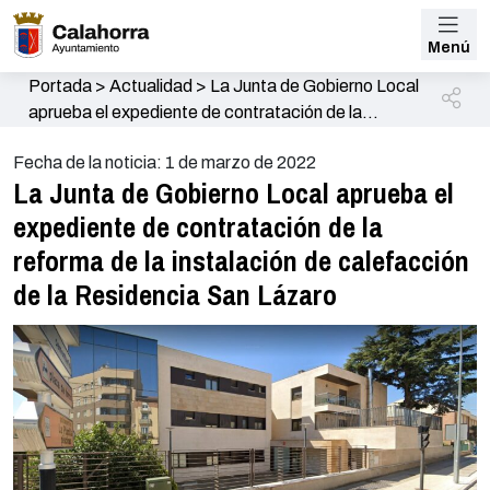
Menú
Portada
>
Actualidad
>
La Junta de Gobierno Local
aprueba el expediente de contratación de la
reforma de la instalación de calefacción de la
Fecha de la noticia: 1 de marzo de 2022
Residencia San Lázaro
La Junta de Gobierno Local aprueba el
expediente de contratación de la
reforma de la instalación de calefacción
de la Residencia San Lázaro