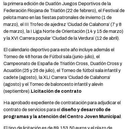
la primera edición de Duatlón Juegos Deportivos de la
Federación Riojana de Triatlón (22 de febrero), el Festival de
pelota mano en las fiestas patronales de invierno (1 de
marzo), el III Trofeo de ajedrez ‘Ciudad de Calahorra‘ (7 y 8
de marzo), la I Liga Norte de Orientación (14 y 15 de marzo)
y la XVI Carrera popular ‘Ciudad de la Verdura’ (12 de abril).
El calendario deportivo para este año incluye además el
Torneo de 48 horas de Fútbol sala (junio-julio), el
Campeonato de España de Triatlón Cross, Duatlón Cross y
Acuatlón (25 y 26 de julio), el Torneo de fútbol sala infantil y
cadete (agosto), la XLI Carrera ‘Ciudad de Calahorra’
(agosto) y el Torneo de baloncesto infantil y alevín
(septiembre).
Licitación de contrato
Ha aprobado expediente de contratación para adjudicar el
contrato de servicios para el
diseño y desarrollo de
programas y la atención del Centro Joven Municipal
.
El tipo de licitación es de 89.153,50 euros y el plazo de