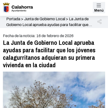
Menú
Portada
>
Junta de Gobierno Local
>
La Junta de
Gobierno Local aprueba ayudas para facilitar que
los jóvenes calagurritanos adquieran su primera
Fecha de la noticia: 16 de febrero de 2026
vivienda en la ciudad
La Junta de Gobierno Local aprueba
ayudas para facilitar que los jóvenes
calagurritanos adquieran su primera
vivienda en la ciudad