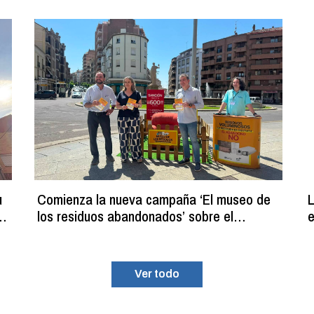
u
Comienza la nueva campaña ‘El museo de
L
los residuos abandonados’ sobre el
e
programa de recogida gratuita de residuos
p
voluminosos
Ver todo