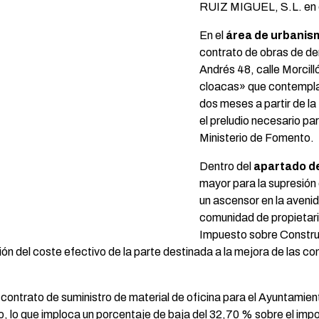
RUIZ MIGUEL, S.L. en e
En el
área de urbanis
contrato de obras de derr
Andrés 48, calle Morcill
cloacas» que contempla 
dos meses a partir de la
el preludio necesario pa
Ministerio de Fomento.
Dentro del
apartado de
mayor para la supresión 
un ascensor en la avenid
comunidad de propietari
Impuesto sobre Construc
ación del coste efectivo de la parte destinada a la mejora de las 
l contrato de suministro de material de oficina para el Ayuntam
o, lo que imploca un porcentaje de baja del 32,70 % sobre el import