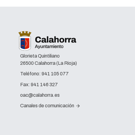
Glorieta Quintiliano
26500 Calahorra (La Rioja)
Teléfono:
941 105 077
Fax:
941 146 327
oac@calahorra.es
Canales de comunicación