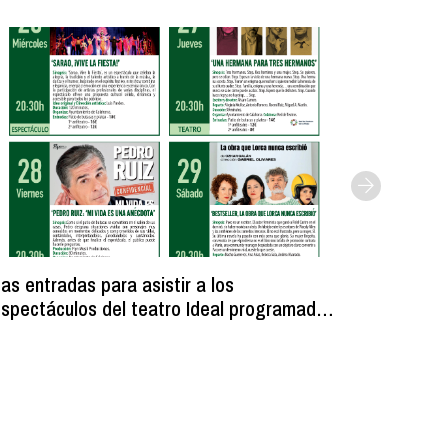
as entradas para asistir a los
Licitada
spectáculos del teatro Ideal programados
unos ves
ara fiestas se ponen a la venta el 6 de
municipa
agosto