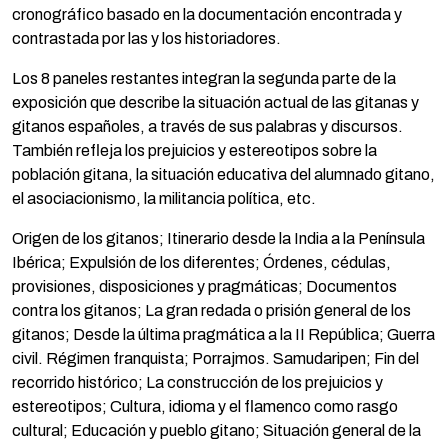
cronográfico basado en la documentación encontrada y
contrastada por las y los historiadores.
Los 8 paneles restantes integran la segunda parte de la
exposición que describe la situación actual de las gitanas y
gitanos españoles, a través de sus palabras y discursos.
También refleja los prejuicios y estereotipos sobre la
población gitana, la situación educativa del alumnado gitano,
el asociacionismo, la militancia política, etc.
Origen de los gitanos; Itinerario desde la India a la Península
Ibérica; Expulsión de los diferentes; Órdenes, cédulas,
provisiones, disposiciones y pragmáticas; Documentos
contra los gitanos; La gran redada o prisión general de los
gitanos; Desde la última pragmática a la II República; Guerra
civil. Régimen franquista; Porrajmos. Samudaripen; Fin del
recorrido histórico; La construcción de los prejuicios y
estereotipos; Cultura, idioma y el flamenco como rasgo
cultural; Educación y pueblo gitano; Situación general de la