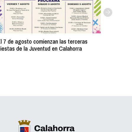
l 7 de agosto comienzan las terceras
La Bibli
iestas de la Juventud en Calahorra
donado m
lectura e