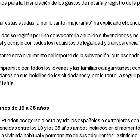
a para la financiación de los gastos de notaría y registro de la
ar estas ayudas y, por lo tanto, mejorarlas” ha explicado el conc
ayudas se regirán por una convocatoria anual de subvenciones y n
al y cumple con todos los requisitos de legalidad y transparencia”
ante será el aumento del importe de la subvención, que ascende
mpromiso con todos los jóvenes y las familias calagurritanas; con
anos en sus bolsillos de los ciudadanos y, por lo tanto, a seguir 
Nafría.
tanos de 18 a 35 años
n. Pueden acogerse a esta ayuda los españoles o extranjeros con
ndidas entre los 18 y los 35 años ambos incluidos en el momento 
ne a vivienda habitual y permanente de sus adquirentes. Asimismo, 