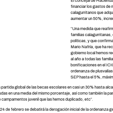
El concejal de Hacienda
financiar los gastos de n
calagurritanos que adqui
aumentar un 50%, incre
“Una medida que reafirm
familias calagurritanas,
políticas, y que confir
Mario Nafría, que ha rec
gobierno local hemos re
al año a todas las fami
bonificaciones en el IC
ordenanza de plusvalías
SEP hasta el 5%, máxim
artida global de las becas escolares en casi un 30% hasta alcan
udas en una media del mismo porcentaje, así como también la pa
e campamentos juvenil que las hemos duplicado, etc”.
 24 de febrero se debatirá la derogación inicial de la ordenanza 