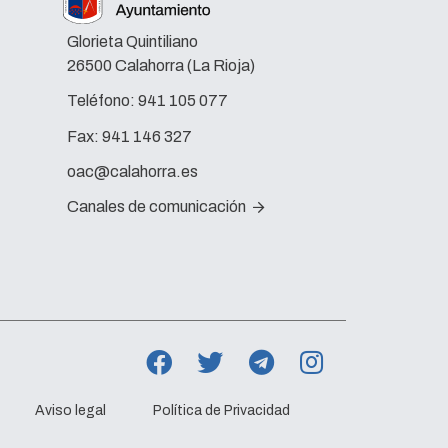
Glorieta Quintiliano
26500 Calahorra (La Rioja)
Teléfono:
941 105 077
Fax:
941 146 327
oac@calahorra.es
Canales de comunicación
Aviso legal
Política de Privacidad