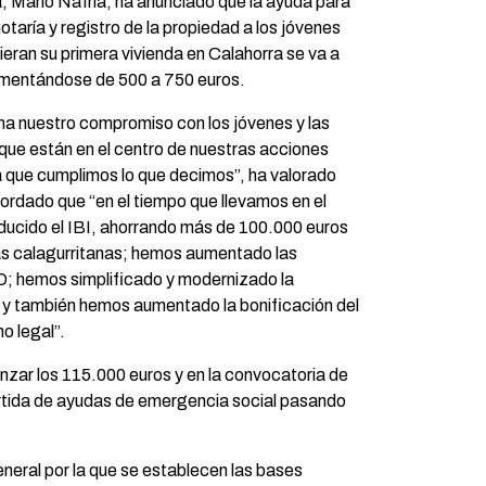
, Mario Nafría, ha anunciado que la ayuda para
otaría y registro de la propiedad a los jóvenes
eran su primera vivienda en Calahorra se va a
mentándose de 500 a 750 euros.
a nuestro compromiso con los jóvenes y las
 que están en el centro de nuestras acciones
ma que cumplimos lo que decimos”, ha valorado
ordado que “en el tiempo que llevamos en el
ducido el IBI, ahorrando más de 100.000 euros
lias calagurritanas; hemos aumentado las
IO; hemos simplificado y modernizado la
 y también hemos aumentado la bonificación del
o legal”.
zar los 115.000 euros y en la convocatoria de
rtida de ayudas de emergencia social pasando
general por la que se establecen las bases