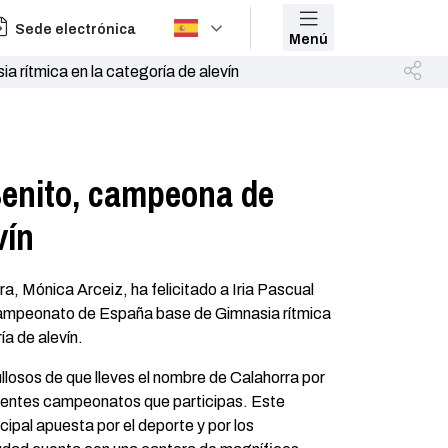
Sede electrónica
Menú
 rítmica en la categoría de alevín
 Benito, campeona de
vín
a, Mónica Arceiz, ha felicitado a Iria Pascual
ampeonato de España base de Gimnasia rítmica
a de alevín.
losos de que lleves el nombre de Calahorra por
rentes campeonatos que participas. Este
ipal apuesta por el deporte y por los