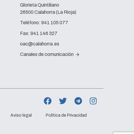
Glorieta Quintiliano
26500 Calahorra (La Rioja)
Teléfono:
941 105 077
Fax:
941 146 327
oac@calahorra.es
Canales de comunicación
Aviso legal
Política de Privacidad