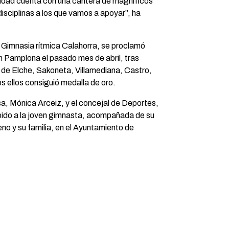
udad cuenta con una cantera de magníficos
isciplinas a los que vamos a apoyar”, ha
e Gimnasia rítmica Calahorra, se proclamó
Pamplona el pasado mes de abril, tras
s de Elche, Sakoneta, Villamediana, Castro,
s ellos consiguió medalla de oro.
a, Mónica Arceiz, y el concejal de Deportes,
cibido a la joven gimnasta, acompañada de su
o y su familia, en el Ayuntamiento de