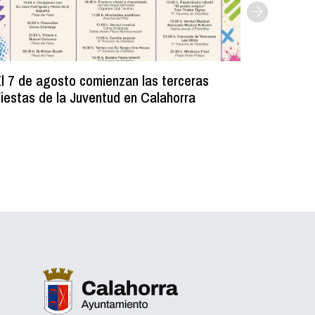
l 7 de agosto comienzan las terceras
La Bibli
iestas de la Juventud en Calahorra
donado m
lectura e