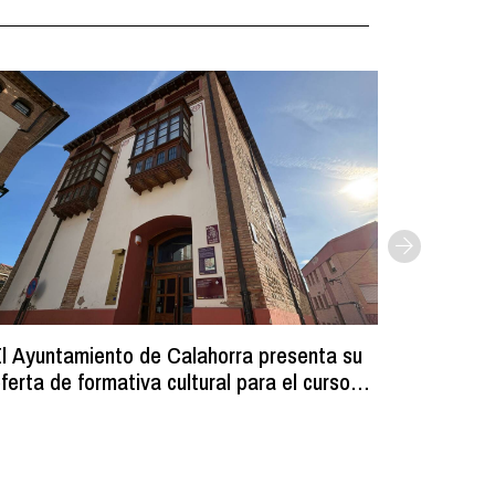
l Ayuntamiento de Calahorra presenta su
Comienz
ferta de formativa cultural para el curso
los resi
2026-2027
programa
volumin