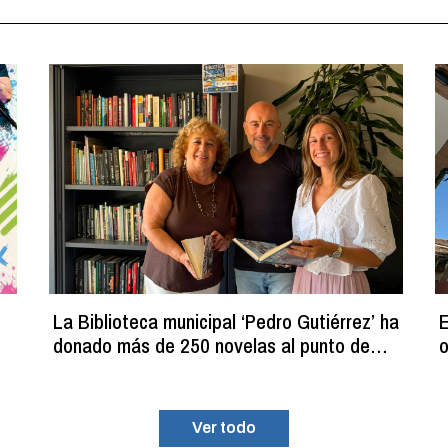
La Biblioteca municipal ‘Pedro Gutiérrez’ ha
E
donado más de 250 novelas al punto de
o
lectura estival del C.D.M. ‘La Planilla’
Ver todo