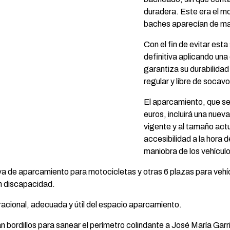
duradera. Este era el mo
baches aparecían de ma
Con el fin de evitar esta
definitiva aplicando una
garantiza su durabilida
regular y libre de soca
El aparcamiento, que se
euros, incluirá una nuev
vigente y al tamaño actua
accesibilidad a la hora de
maniobra de los vehículo
va de aparcamiento para motocicletas y otras 6 plazas para vehí
n discapacidad.
racional, adecuada y útil del espacio aparcamiento.
 bordillos para sanear el perímetro colindante a José María Garr