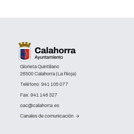
Glorieta Quintiliano
26500 Calahorra (La Rioja)
Teléfono:
941 105 077
Fax:
941 146 327
oac@calahorra.es
Canales de comunicación