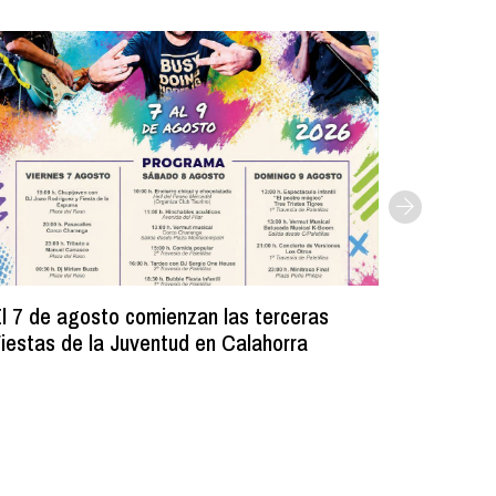
l 7 de agosto comienzan las terceras
La Bibli
iestas de la Juventud en Calahorra
donado m
lectura e