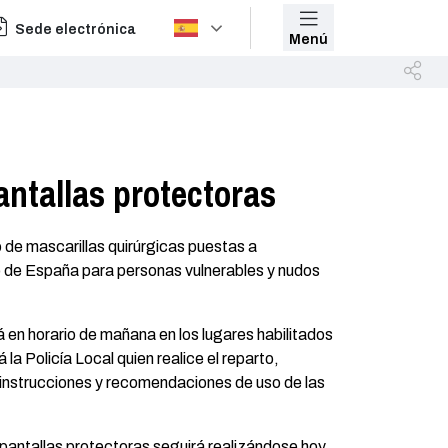
Sede electrónica
Menú
antallas protectoras
 de mascarillas quirúrgicas puestas a
o de España para personas vulnerables y nudos
á en horario de mañana en los lugares habilitados
á la Policía Local quien realice el reparto,
instrucciones y recomendaciones de uso de las
 pantallas protectoras seguirá realizándose hoy