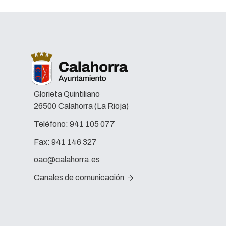
Glorieta Quintiliano
26500 Calahorra (La Rioja)
Teléfono:
941 105 077
Fax:
941 146 327
oac@calahorra.es
Canales de comunicación