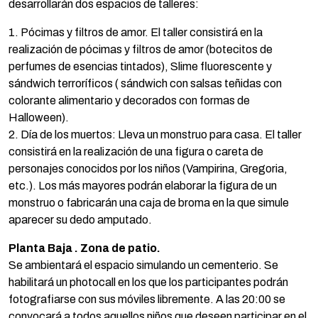
desarrollarán dos espacios de talleres:
1. Pócimas y filtros de amor. El taller consistirá en la
realización de pócimas y filtros de amor (botecitos de
perfumes de esencias tintados), Slime fluorescente y
sándwich terroríficos ( sándwich con salsas teñidas con
colorante alimentario y decorados con formas de
Halloween).
2. Día de los muertos: Lleva un monstruo para casa. El taller
consistirá en la realización de una figura o careta de
personajes conocidos por los niños (Vampirina, Gregoria,
etc.). Los más mayores podrán elaborar la figura de un
monstruo o fabricarán una caja de broma en la que simule
aparecer su dedo amputado.
Planta Baja . Zona de patio.
Se ambientará el espacio simulando un cementerio. Se
habilitará un photocall en los que los participantes podrán
fotografiarse con sus móviles libremente. A las 20:00 se
convocará a todos aquellos niños que deseen participar en el