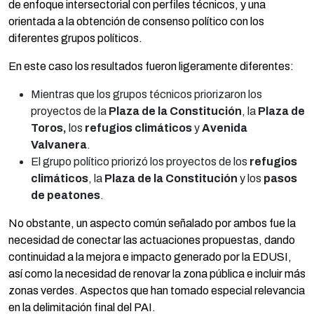
de enfoque intersectorial con perfiles técnicos, y una
orientada a la obtención de consenso político con los
diferentes grupos políticos.
En este caso los resultados fueron ligeramente diferentes:
Mientras que los grupos técnicos priorizaron los
proyectos de la
Plaza de la Constitución
, la
Plaza de
Toros,
los
refugios climáticos
y
Avenida
Valvanera
.
El grupo político priorizó los proyectos de los
refugios
climáticos
, la
Plaza de la Constitución
y los
pasos
de peatones
.
No obstante, un aspecto común señalado por ambos fue la
necesidad de conectar las actuaciones propuestas, dando
continuidad a la mejora e impacto generado por la EDUSI,
así como la necesidad de renovar la zona pública e incluir más
zonas verdes. Aspectos que han tomado especial relevancia
en la delimitación final del PAI.