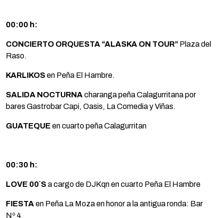
00:00 h:
CONCIERTO ORQUESTA “ALASKA ON TOUR”
Plaza del
Raso.
KARLIKOS
en Peña El Hambre.
SALIDA NOCTURNA
charanga peña Calagurritana por
bares Gastrobar Capi, Oasis, La Comedia y Viñas.
GUATEQUE
en cuarto peña Calagurritan
00:30 h:
LOVE 00´S
a cargo de DJKqn en cuarto Peña El Hambre
FIESTA
en Peña La Moza en honor a la antigua ronda: Bar
Nº 4