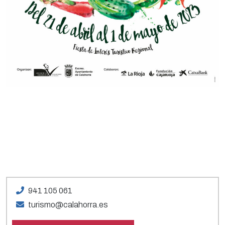
941 105 061
turismo@calahorra.es