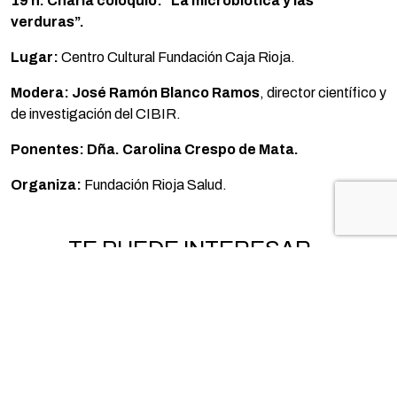
19 h. Charla coloquio:
“
La microbi
ótica y las
verduras”.
Lugar:
Centro Cultural Fundación Caja Rioja.
Modera: José
Ram
ón Blanco Ramos
, director científico y
de investigación del CIBIR.
Ponentes:
Dñ
a. Carolina Crespo de Mata.
Organiza:
Fundación Rioja Salud.
TE PUEDE INTERESAR...