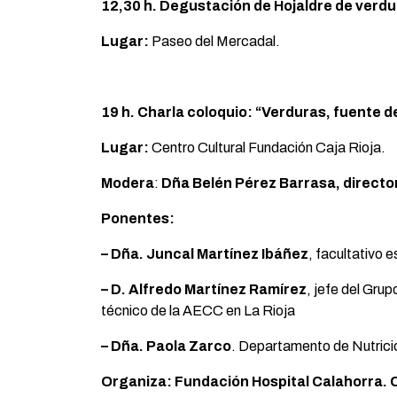
12,30 h. Degustació
n de
Hojaldre de verdu
Lugar:
Paseo del Mercadal.
19 h. Charla coloquio:
“Verduras, fuente de
Lugar:
Centro Cultural Fundación Caja Rioja.
Modera
:
Dña Belén Pérez Barrasa, directo
Ponentes:
– D
ña. Juncal Martínez Ibáñez
, facultativo 
– D. Alfredo Mart
ínez Ramírez
, jefe del Gru
técnico de la AECC en La Rioja
– D
ñ
a. Paola Zarco
. Departamento de Nutrici
Organiza: F
undación Hospital Calahorra. 