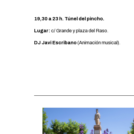
19,30 a 23 h. T
ú
nel del pincho.
Lugar:
c/ Grande y plaza del Raso.
DJ
J
avi Escribano
(Animación musical).