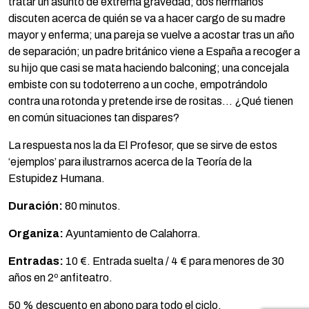
tratar un asunto de extrema gravedad; dos hermanos
discuten acerca de quién se va a hacer cargo de su madre
mayor y enferma; una pareja se vuelve a acostar tras un año
de separación; un padre británico viene a España a recoger a
su hijo que casi se mata haciendo balconing; una concejala
embiste con su todoterreno a un coche, empotrándolo
contra una rotonda y pretende irse de rositas… ¿Qué tienen
en común situaciones tan dispares?
La respuesta nos la da El Profesor, que se sirve de estos
‘ejemplos’ para ilustrarnos acerca de la Teoría de la
Estupidez Humana.
Duración:
80 minutos.
Organiza:
Ayuntamiento de Calahorra.
Entradas:
10 €. Entrada suelta / 4 € para menores de 30
años en 2º anfiteatro.
50 % descuento en abono para todo el ciclo.