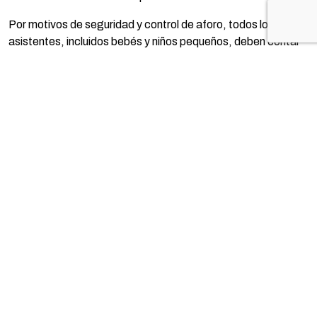
Por motivos de seguridad y control de aforo, todos los
asistentes, incluidos bebés y niños pequeños, deben contar
con su propia entrada para acceder al teatro.
TE PUEDE INTERESAR...