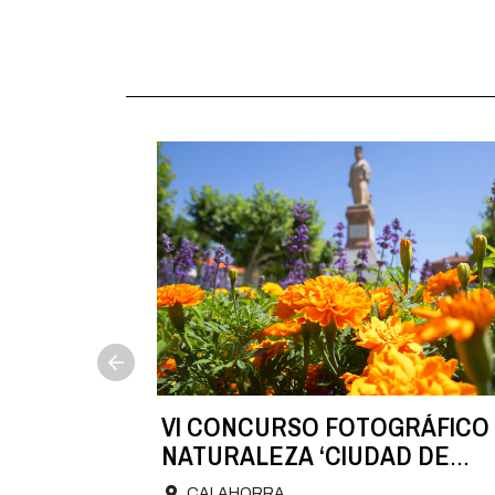
NA
VI CONCURSO FOTOGRÁFICO
 22 de
NATURALEZA ‘CIUDAD DE
CALAHORRA’
CALAHORRA