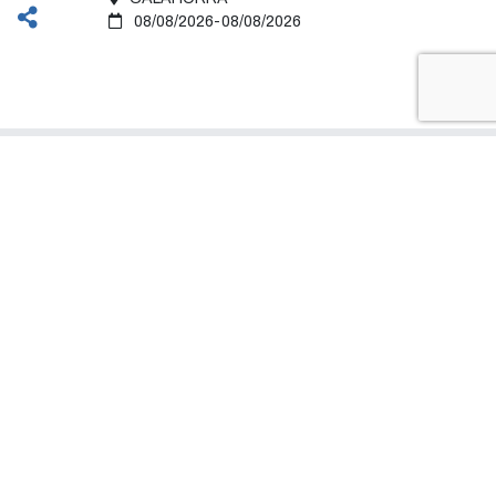
08/08/2026-08/08/2026
Glorieta Quintiliano
26500 Calahorra (La Rioja)
Teléfono:
941 105 077
Fax:
941 146 327
oac@calahorra.es
Canales de comunicación