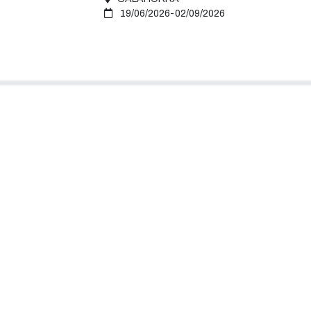
19/06/2026-02/09/2026
Nuestra Ciudad
El A
Conoce Calahorra
Saludo d
Instalaciones y servicios
Organiza
Archivo fotográfico
Ordenan
Festejos y tradiciones
Trámite
Visor Urbanístico de Calahorra
Concejal