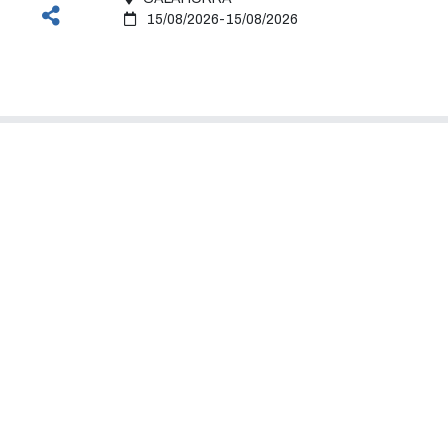
15/08/2026-15/08/2026
yuntamiento
Turismo
e la Alcaldesa
Qué ver
ción municipal
Qué hacer
zas
Dónde comer
s
Dónde dormir
ías
Dónde comprar