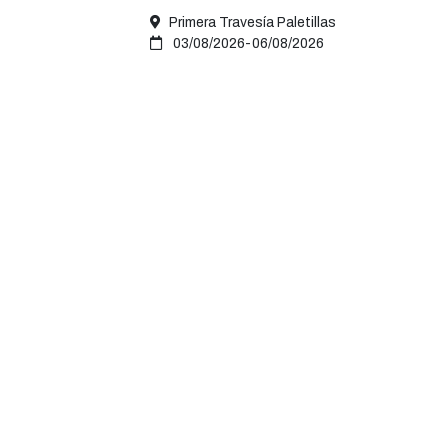
2026
Primera Travesía Paletillas
03/08/2026-06/08/2026
Nuestra Ciudad
El A
Conoce Calahorra
Saludo d
Instalaciones y servicios
Organiza
Archivo fotográfico
Ordenan
Festejos y tradiciones
Trámite