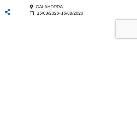
agosto
CALAHORRA
15/08/2026-15/08/2026
Glorieta Quintiliano
26500 Calahorra (La Rioja)
Teléfono:
941 105 077
Fax:
941 146 327
oac@calahorra.es