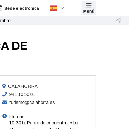
Sede electrónica
Menú
embre
CA DE
CALAHORRA
941 10 50 61
turismo@calahorra.es
Horario:
10:30 h. Punto de encuentro: «La