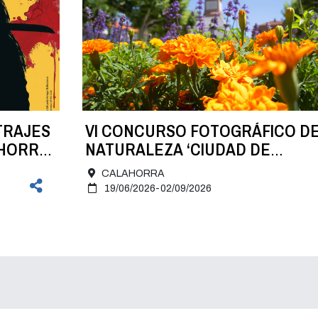
TRAJES
VI CONCURSO FOTOGRÁFICO D
AHORRA
NATURALEZA ‘CIUDAD DE
CALAHORRA’
CALAHORRA
19/06/2026-02/09/2026