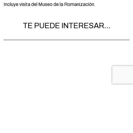
Incluye visita del Museo de la Romanización.
TE PUEDE INTERESAR...
VISITA GUIADA POR LA ZONA
VISITA 
HISTÓRICA DE CALAHORRA. 15 de
HISTÓRI
agosto
agosto
CALAHORRA
CALA