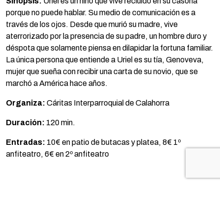
Sinopsis:
Uriel es un niño que vive recluido en su casona
porque no puede hablar. Su medio de comunicación es a
través de los ojos. Desde que murió su madre, vive
aterrorizado por la presencia de su padre, un hombre duro y
déspota que solamente piensa en dilapidar la fortuna familiar.
La única persona que entiende a Uriel es su tía, Genoveva,
mujer que sueña con recibir una carta de su novio, que se
marchó a América hace años.
Organiza:
Cáritas Interparroquial de Calahorra
Duración:
120 min.
Entradas:
10€ en patio de butacas y platea, 8€ 1º
anfiteatro, 6€ en 2º anfiteatro
TE PUEDE INTERESAR...