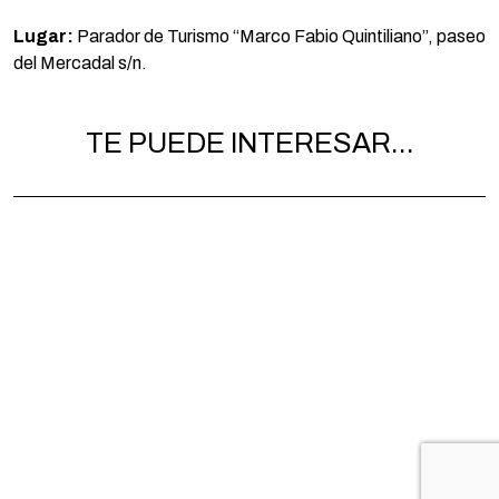
Lugar:
Parador de Turismo “Marco Fabio Quintiliano”, paseo
del Mercadal s/n.
TE PUEDE INTERESAR...
VISITA GUIADA POR LA ZONA
VISITA 