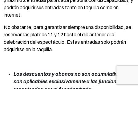
(máximo 2 entradas para cada persona con discapacidad), y
podrán adquirir sus entradas tanto en taquilla como en
internet.
No obstante, para garantizar siempre una disponibilidad, se
reservan las plateas 11 y 12 hasta el día anterior a la
celebración del espectáculo. Estas entradas sólo podrán
adquirirse en la taquilla.
Los descuentos y abonos no son acumulativos y
son aplicables exclusivamente a las funciones
organizadas por el Ayuntamiento.
Las personas que adquieran sus entradas con
descuento deberán presentar la documentación
acreditativa de su derecho al mismo en la puerta de
entrada al teatro.
Venta anticipada de localidades: