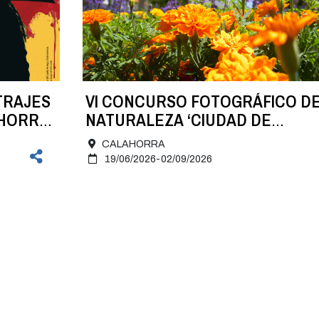
TRAJES
VI CONCURSO FOTOGRÁFICO D
AHORRA
NATURALEZA ‘CIUDAD DE
CALAHORRA’
CALAHORRA
19/06/2026-02/09/2026
yuntamiento
Turismo