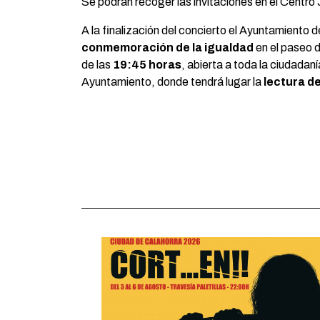
Se podrán recoger las invitaciones en el Centro
A la finalización del concierto el Ayuntamiento
conmemoración de la igualdad
en el paseo d
de las
19:45
horas
, abierta a toda la ciudadaní
Ayuntamiento, donde tendrá lugar la
lectura de