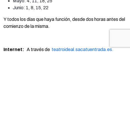
Mayo: 4, 11, 18, 25
Junio: 1, 8, 15, 22
Y todos los días que haya función, desde dos horas antes del
comienzo de la misma.
Internet:
A través de
teatroideal.sacatuentrada.es.
Desde las 12 horas del día 20 de abril de 2023
TE PUEDE INTERESAR...