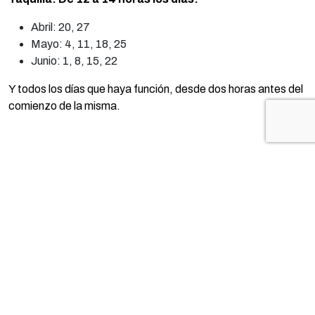
Abril: 20, 27
Mayo: 4, 11, 18, 25
Junio: 1, 8, 15, 22
Y todos los días que haya función, desde dos horas antes del
comienzo de la misma.
Internet:
A través de
teatroideal.sacatuentrada.es
.
Desde las 12 horas del día 20 de abril de 2023
TE PUEDE INTERESAR...