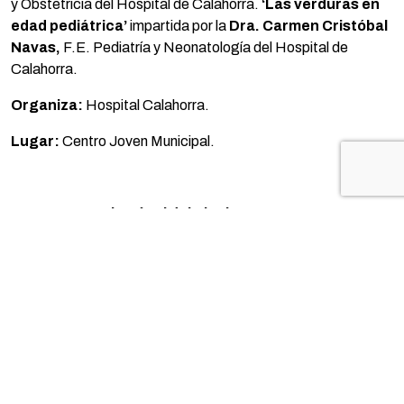
y Obstetricia del Hospital de Calahorra.
‘Las verduras en
edad pediátrica’
impartida por la
Dra. Carmen Cristóbal
Navas,
F.E. Pediatría y Neonatología del Hospital de
Calahorra.
Organiza:
Hospital Calahorra.
Lugar:
Centro Joven Municipal.
19:30 a 23:30 h. Túnel del Pincho.
Animación musical con dj Chusco.
Lugar:
carpa del Silo.
TE PUEDE INTERESAR...