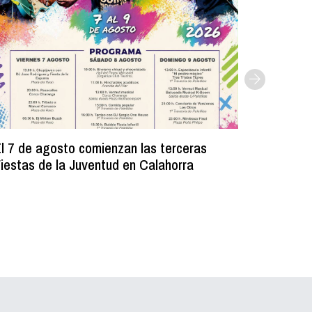
l 7 de agosto comienzan las terceras
La Bibli
iestas de la Juventud en Calahorra
donado m
lectura e