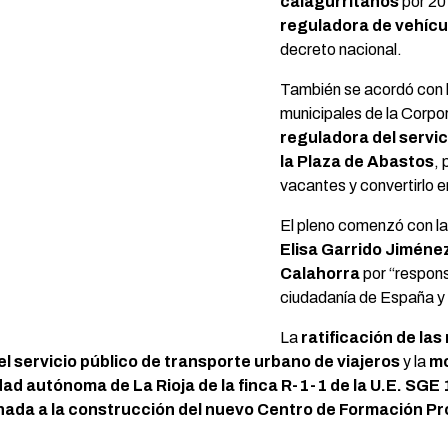
calagurritanos
por 20
reguladora de vehícu
decreto nacional.
También se acordó con l
municipales de la Corpo
reguladora del servic
la Plaza de Abastos
, 
vacantes y convertirlo 
El pleno comenzó con l
Elisa Garrido Jiméne
Calahorra
por “respons
ciudadanía de España y co
La
ratificación de la
l servicio público de transporte urbano de viajeros
y la
mo
dad autónoma de La Rioja de la finca R-1-1 de la U.E. SGE
nada a la construcción del nuevo Centro de Formación Pr