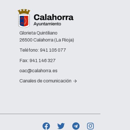
Glorieta Quintiliano
26500 Calahorra (La Rioja)
Teléfono:
941 105 077
Fax:
941 146 327
oac@calahorra.es
Canales de comunicación