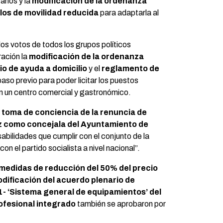
 años y la
modificación de la ordenanza
los de movilidad reducida
para adaptarla al
os votos de todos los grupos políticos
ración la
modificación de la ordenanza
io de ayuda a domicilio
y el
reglamento de
paso previo para poder licitar los puestos
en un centro comercial y gastronómico.
a
toma de conciencia de la renuncia de
z como concejala del Ayuntamiento de
abilidades que cumplir con el conjunto de la
n el partido socialista a nivel nacional”.
s medidas de reducción del 50% del precio
dificación del acuerdo plenario de
 1- ‘Sistema general de equipamientos’ del
ofesional integrado
también se aprobaron por