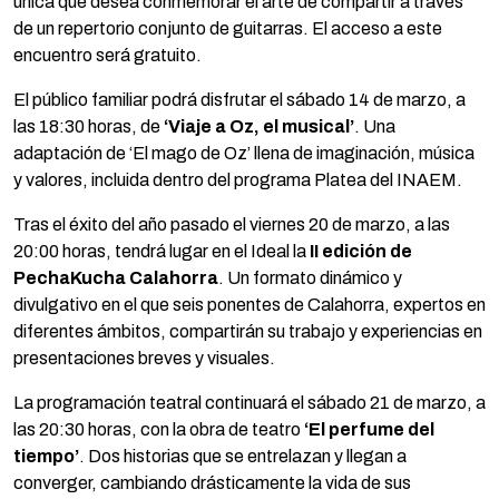
única que desea conmemorar el arte de compartir a través
de un repertorio conjunto de guitarras. El acceso a este
encuentro será gratuito.
El público familiar podrá disfrutar el sábado 14 de marzo, a
las 18:30 horas, de
‘Viaje a Oz, el musical’
. Una
adaptación de ‘El mago de Oz’ llena de imaginación, música
y valores, incluida dentro del programa Platea del INAEM.
Tras el éxito del año pasado el viernes 20 de marzo, a las
20:00 horas, tendrá lugar en el Ideal la
II edición de
PechaKucha Calahorra
. Un formato dinámico y
divulgativo en el que seis ponentes de Calahorra, expertos en
diferentes ámbitos, compartirán su trabajo y experiencias en
presentaciones breves y visuales.
La programación teatral continuará el sábado 21 de marzo, a
las 20:30 horas, con la obra de teatro
‘El perfume del
tiempo’
. Dos historias que se entrelazan y llegan a
converger, cambiando drásticamente la vida de sus