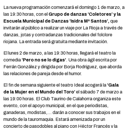
La nueva programación comenzará el domingo 1 de marzo, a
las 19:30 horas, con el
Grupo de danzas ‘Coletores’ y la
Escuela Municipal de Danzas ‘Isidra Mª Santos’
,
que
invitarán al público a realizar un viaje por La Rioja a través de
danzas, jotas y contradanzas tradicionales del folclore
riojana. La entrada será gratuita mediante invitación.
El lunes 2 de marzo, a las 19:30 horas, llegará el teatro la
comedia
‘Pero no se lo digas’
. Una obra ágil escrita por
Ferrán González y dirigida por Borja Rodríguez, que aborda
las relaciones de pareja desde el humor.
El fin de semana siguiente el teatro Ideal acogerá la
‘Gala
de la Mujer en el Mundo del
Toro’
el sábado 7 de marzo a
las 19:00 horas. El Club Taurino de Calahorra organiza este
evento, con el apoyo municipal, en el que periodistas,
ganaderas, modistas,… darán a conocer sus trabajos en el
mundo de la tauromaquia. Estará amenizada por un
concierto de pasodobles al piano con Héctor Francés y la