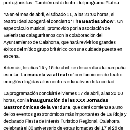
protagonistas. También está dentro del programa Platea.
Ya en el mes de abril, el sábado 11, a las 21:00 horas, el
teatro Ideal acogerá el concierto
‘The Beatles Show’
. Un
espectáculo musical, promovido por la asociación de
Belenistas calagurritanos con la colaboración del
Ayuntamiento de Calahorra, que hará revivir los grandes
éxitos del mítico grupo británico con una cuidada puesta en
escena.
Además, los días 14 y 15 de abril, se desarrollará la campaña
escolar
‘La escuela va al teatro’
con funciones de teatro
en inglés dirigidas a los centros educativos de la ciudad.
La programación concluirá el viernes 17 de abril, a las 20:00
horas, con la
inauguración de las XXX Jornadas
Gastronómicas de la Verdura
, que dará comienza a uno
de los eventos gastronómicos más importantes de La Rioja y
declarado Fiesta de Interés Turístico Regional. Calahorra
celebrará el 30 aniversario de estas jornadas del 17 al 26 de