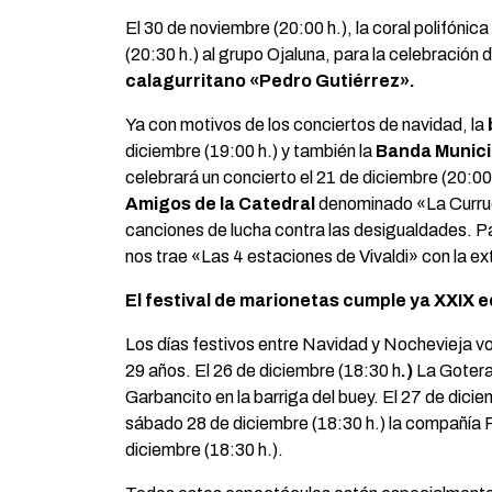
El 30 de noviembre (20:00 h.), la coral polifónica
(20:30 h.) al grupo Ojaluna, para la celebración 
calagurritano «Pedro Gutiérrez».
Ya con motivos de los conciertos de navidad, la
diciembre (19:00 h.) y también la
Banda Munici
celebrará un concierto el 21 de diciembre (20:00 
Amigos de la Catedral
denominado «La Curruca
canciones de lucha contra las desigualdades. Par
nos trae «Las 4 estaciones de Vivaldi» con la ext
El festival de marionetas cumple ya XXIX 
Los días festivos entre Navidad y Nochevieja vo
29 años. El 26 de diciembre (18:30 h
.)
La Gotera
Garbancito en la barriga del buey. El 27 de dic
sábado 28 de diciembre (18:30 h.) la compañía P
diciembre (18:30 h.).