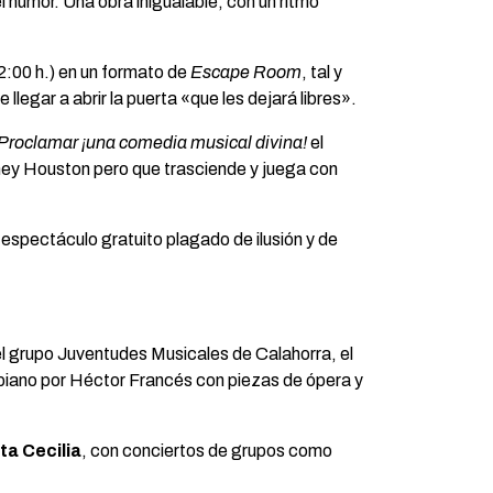
l humor. Una obra inigualable, con un ritmo
12:00 h.) en un formato de
Escape Room
, tal y
llegar a abrir la puerta «que les dejará libres».
Proclamar ¡una comedia musical divina!
el
ney Houston pero que trasciende y juega con
n espectáculo gratuito plagado de ilusión y de
l grupo Juventudes Musicales de Calahorra, el
 piano por Héctor Francés con piezas de ópera y
ta Cecilia
, con conciertos de grupos como