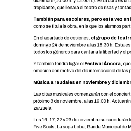
diciembre (10:00 h. y 12:00 h.). Esta obra es un
trepidante, que llenará el teatro de risas y fantás
También para escolares, pero esta vez en 
como se titula la obra, en la que los alumnos par
En el apartado de cesiones,
el grupo de teatr
domingo 24 de noviembre a las 18:30 h. Esta es
todos los géneros para cantar a la libertad y el 
Y también tendrá lugar el
Festival Áncora
, que
emoción con motivo del día internacional de las
Música a raudales en noviembre y diciemb
Las citas musicales comenzarán con el conciert
próximo 3 de noviembre, a las 19:00 h. Actuará
zarzuela.
Los 16, 17, 22 y 23 de noviembre se sucederán 
Five Souls, La sopa boba, Banda Municipal de Mú