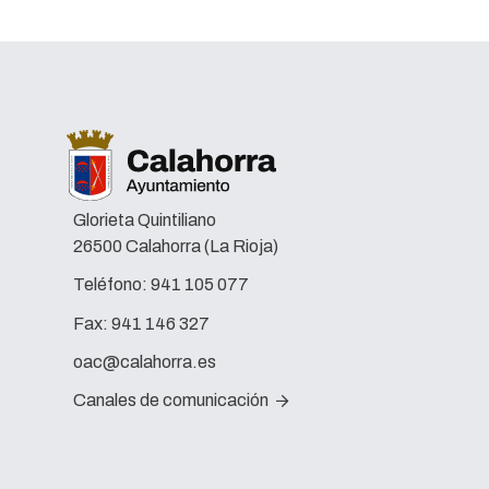
Glorieta Quintiliano
26500 Calahorra (La Rioja)
Teléfono:
941 105 077
Fax:
941 146 327
oac@calahorra.es
Canales de comunicación