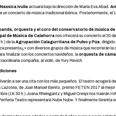
Nassica Ivulia
actuará bajo la dirección de María Eva Abad.
Am
de un concierto de música tradicional ibérica. Posteriormente, el 
banda, orquesta y el coro del conservatorio de música de
pal de Música de Calahorra
nos ofrecerá su concierto el 20 d
h.) de la
Agrupación Calagurritana de Pulso y Púa
, dirigid
 presenta¿» con diversos grupos de música que recorrerán la o
a finalizar con los conciertos navideños, la
orquesta de cáma
raordinaria compañía, al violín, de Yury Revich.
ediciones
lverán a ser una cita con los más pequeños. El teatro acogerá d
 Lazotea, de Juan Manuel Benito, premio FETEN 2017 al mejor esp
iembre (18:30 h.) Joana Rheingantz y Miguel Crespi nos traerán HA
eriferia Teatro representará Nube Nube. Y finalmente Sirenita s