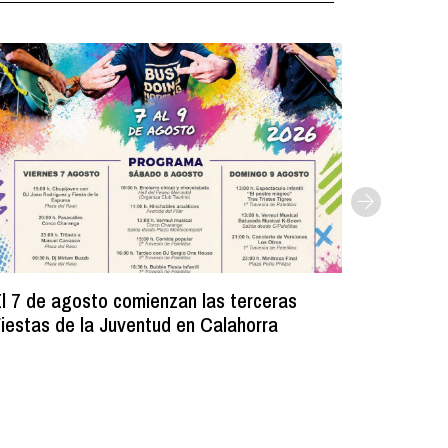
l 7 de agosto comienzan las terceras
La Bibli
iestas de la Juventud en Calahorra
donado m
lectura e