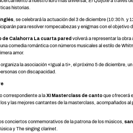
 acercamiento a nuestro libro más universal,
El Quijote
a través de
ticas historias.
inglés
, se celebrará la actuación del 3 de diciembre (10:30 h. y 
ticiparán para resolver rompecabezas y enigmas con el objetivo de 
o de Calahorra La cuarta pared
volverá a representar la obra
 una comedia romántica con números musicales al estilo de Whit
primera amor.
 organiza la asociación «Igual a ti», el próximo 5 de diciembre, u
 personas con discapacidad.
re
o correspondiente a la
XI Masterclass de canto
que ofrecerá e
n los y las mejores cantantes de la masterclass, acompañados al
los conciertos conmemorativos de la patrona de los músicos,
san
sica y The singing clarinet.