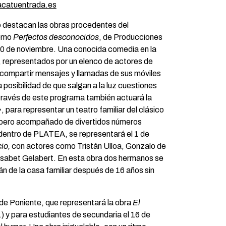
sacatuentrada.es
o destacan las obras procedentes del
omo
Perfectos desconocidos
, de Producciones
10 de noviembre. Una conocida comedia en la
 representados por un elenco de actores de
 compartir mensajes y llamadas de sus móviles
a posibilidad de que salgan a la luz cuestiones
 través de este programa también actuará la
 para representar un teatro familiar del clásico
pero acompañado de divertidos números
dentro de PLATEA, se representará el 1 de
io,
con actores como Tristán Ulloa, Gonzalo de
lisabet Gelabert. En esta obra dos hermanos se
n de la casa familiar después de 16 años sin
 de Poniente, que representará la obra
El
) y para estudiantes de secundaria el 16 de