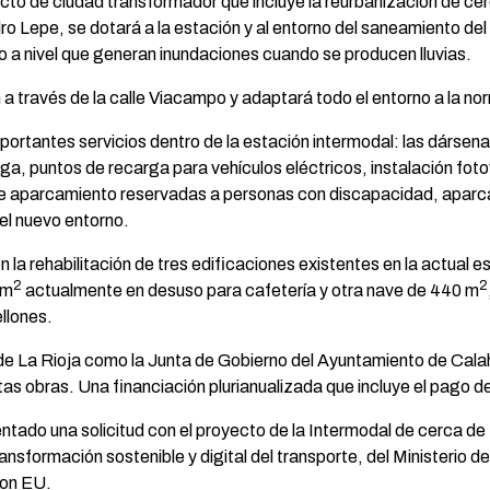
cto de ciudad transformador que incluye la reurbanización de ce
dro Lepe, se dotará a la estación y al entorno del saneamiento de
o a nivel que generan inundaciones cuando se producen lluvias.
a través de la calle Viacampo y adaptará todo el entorno a la no
rtantes servicios dentro de la estación intermodal: las dársena
ga, puntos de recarga para vehículos eléctricos, instalación fot
e aparcamiento reservadas a personas con discapacidad, aparca
el nuevo entorno.
a rehabilitación de tres edificaciones existentes en la actual esta
2
2
 m
actualmente en desuso para cafetería y otra nave de 440 m
llones.
e La Rioja como la Junta de Gobierno del Ayuntamiento de Calah
stas obras. Una financiación plurianualizada que incluye el pago 
ado una solicitud con el proyecto de la Intermodal de cerca de 1
ansformación sostenible y digital del transporte, del Ministerio
ion EU.