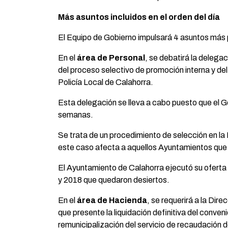
Más asuntos incluidos en el orden del día
El Equipo de Gobierno impulsará 4 asuntos más p
En el
área de Personal
, se debatirá la delega
del proceso selectivo de promoción interna y del
Policía Local de Calahorra.
Esta delegación se lleva a cabo puesto que el G
semanas.
Se trata de un procedimiento de selección en la 
este caso afecta a aquellos Ayuntamientos que 
El Ayuntamiento de Calahorra ejecutó su oferta 
y 2018 que quedaron desiertos.
En el
área de Hacienda
, se requerirá a la Dir
que presente la liquidación definitiva del conven
remunicipalización del servicio de recaudación d