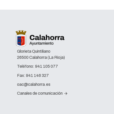
Glorieta Quintiliano
26500 Calahorra (La Rioja)
Teléfono:
941 105 077
Fax:
941 146 327
oac@calahorra.es
Canales de comunicación