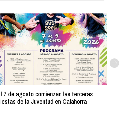
l 7 de agosto comienzan las terceras
La Bibli
iestas de la Juventud en Calahorra
donado m
lectura e