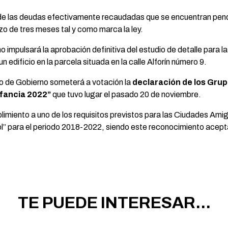
lle de las deudas efectivamente recaudadas que se encuentran pend
zo de tres meses tal y como marca la ley.
no impulsará la aprobación definitiva del estudio de detalle para 
n edificio en la parcela situada en la calle Alforín número 9.
uipo de Gobierno someterá a votación la
declaración de los Gru
Infancia 2022”
que tuvo lugar el pasado 20 de noviembre.
miento a uno de los requisitos previstos para las Ciudades Amiga
 para el periodo 2018-2022, siendo este reconocimiento acept
TE PUEDE INTERESAR...