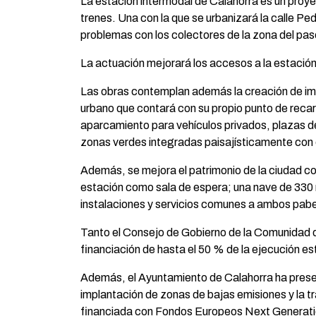
La estación intermodal de Calahorra es un proye
trenes. Una con la que se urbanizará la calle Pe
problemas con los colectores de la zona del pas
La actuación mejorará los accesos a la estación 
Las obras contemplan además la creación de impo
urbano que contará con su propio punto de recar
aparcamiento para vehículos privados, plazas d
zonas verdes integradas paisajísticamente con 
Además, se mejora el patrimonio de la ciudad con l
estación como sala de espera; una nave de 330
instalaciones y servicios comunes a ambos pabe
Tanto el Consejo de Gobierno de la Comunidad d
financiación de hasta el 50 % de la ejecución e
Además, el Ayuntamiento de Calahorra ha present
implantación de zonas de bajas emisiones y la tr
financiada con Fondos Europeos Next Generat