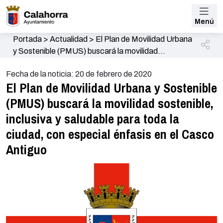
Menú
Portada
>
Actualidad
>
El Plan de Movilidad Urbana
y Sostenible (PMUS) buscará la movilidad
sostenible, inclusiva y saludable para toda la ciudad,
Fecha de la noticia: 20 de febrero de 2020
con especial énfasis en el Casco Antiguo
El Plan de Movilidad Urbana y Sostenible
(PMUS) buscará la movilidad sostenible,
inclusiva y saludable para toda la
ciudad, con especial énfasis en el Casco
Antiguo