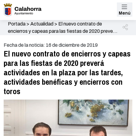
Menú
Portada
>
Actualidad
>
El nuevo contrato de
encierros y capeas para las fiestas de 2020 preverá
actividades en la plaza por las tardes, actividades
Fecha de la noticia: 16 de diciembre de 2019
benéficas y encierros con toros
El nuevo contrato de encierros y capeas
para las fiestas de 2020 preverá
actividades en la plaza por las tardes,
actividades benéficas y encierros con
toros