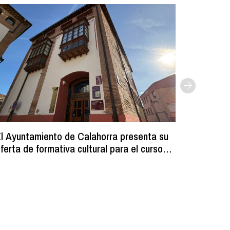
l Ayuntamiento de Calahorra presenta su
Comienz
ferta de formativa cultural para el curso
los resi
2026-2027
programa
volumin