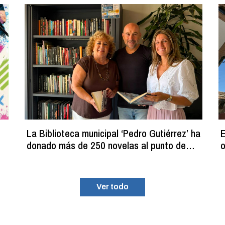
La Biblioteca municipal ‘Pedro Gutiérrez’ ha
E
donado más de 250 novelas al punto de
o
lectura estival del C.D.M. ‘La Planilla’
Ver todo