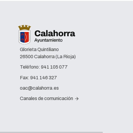
Glorieta Quintiliano
26500 Calahorra (La Rioja)
Teléfono:
941 105 077
Fax:
941 146 327
oac@calahorra.es
Canales de comunicación