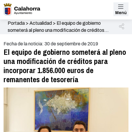
Menú
Portada
>
Actualidad
>
El equipo de gobierno
someterá al pleno una modificación de créditos
para incorporar 1.856.000 euros de remanentes de
Fecha de la noticia: 30 de septiembre de 2019
tesorería
El equipo de gobierno someterá al pleno
una modificación de créditos para
incorporar 1.856.000 euros de
remanentes de tesorería