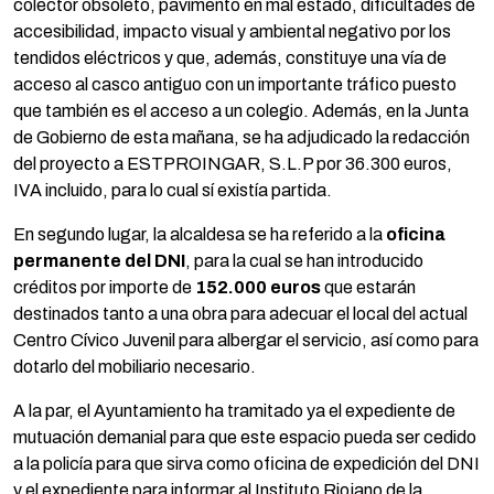
colector obsoleto, pavimento en mal estado, dificultades de
accesibilidad, impacto visual y ambiental negativo por los
tendidos eléctricos y que, además, constituye una vía de
acceso al casco antiguo con un importante tráfico puesto
que también es el acceso a un colegio. Además, en la Junta
de Gobierno de esta mañana, se ha adjudicado la redacción
del proyecto a ESTPROINGAR, S.L.P por 36.300 euros,
IVA incluido, para lo cual sí existía partida.
En segundo lugar, la alcaldesa se ha referido a la
oficina
permanente del DNI
, para la cual se han introducido
créditos por importe de
152.000 euros
que estarán
destinados tanto a una obra para adecuar el local del actual
Centro Cívico Juvenil para albergar el servicio, así como para
dotarlo del mobiliario necesario.
A la par, el Ayuntamiento ha tramitado ya el expediente de
mutuación demanial para que este espacio pueda ser cedido
a la policía para que sirva como oficina de expedición del DNI
y el expediente para informar al Instituto Riojano de la