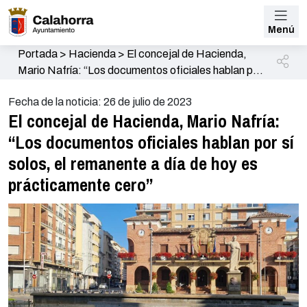
Menú
Portada
>
Hacienda
>
El concejal de Hacienda,
Mario Nafría: “Los documentos oficiales hablan por
sí solos, el remanente a día de hoy es
Fecha de la noticia: 26 de julio de 2023
prácticamente cero”
El concejal de Hacienda, Mario Nafría:
“Los documentos oficiales hablan por sí
solos, el remanente a día de hoy es
prácticamente cero”