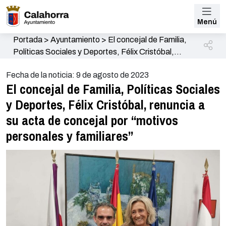
Menú
Portada
>
Ayuntamiento
>
El concejal de Familia,
Políticas Sociales y Deportes, Félix Cristóbal,
renuncia a su acta de concejal por “motivos
Fecha de la noticia: 9 de agosto de 2023
personales y familiares”
El concejal de Familia, Políticas Sociales
y Deportes, Félix Cristóbal, renuncia a
su acta de concejal por “motivos
personales y familiares”