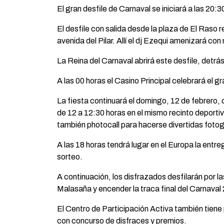
El gran desfile de Carnaval se iniciará a las 20
El desfile con salida desde la plaza de El Raso re
avenida del Pilar. Allí el dj Ezequi amenizará con
La Reina del Carnaval abrirá este desfile, detrás 
A las 00 horas el Casino Principal celebrará el gr
La fiesta continuará el domingo, 12 de febrero, 
de 12 a 12:30 horas en el mismo recinto deportiv
también photocall para hacerse divertidas fotog
A las 18 horas tendrá lugar en el Europa la entre
sorteo.
A continuación, los disfrazados desfilarán por l
Malasaña y encender la traca final del Carnaval
El Centro de Participación Activa también tiene 
con concurso de disfraces y premios.