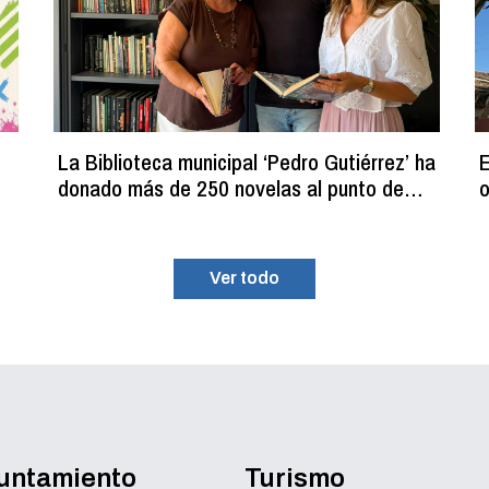
La Biblioteca municipal ‘Pedro Gutiérrez’ ha
E
donado más de 250 novelas al punto de
o
lectura estival del C.D.M. ‘La Planilla’
Ver todo
yuntamiento
Turismo