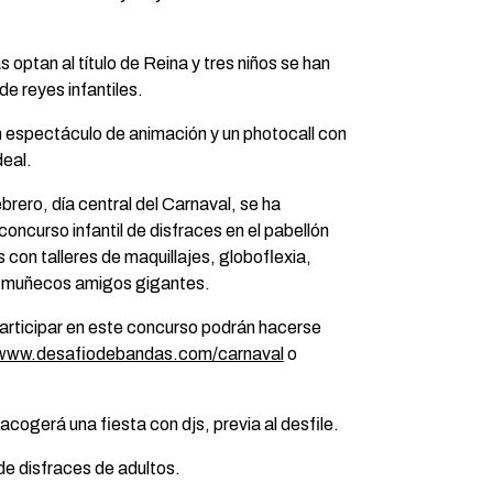
 optan al título de Reina y tres niños se han
e reyes infantiles.
n espectáculo de animación y un photocall con
deal.
brero, día central del Carnaval, se ha
ncurso infantil de disfraces en el pabellón
 con talleres de maquillajes, globoflexia,
os muñecos amigos gigantes.
participar en este concurso podrán hacerse
www.desafiodebandas.com/carnaval
o
cogerá una fiesta con djs, previa al desfile.
 de disfraces de adultos.