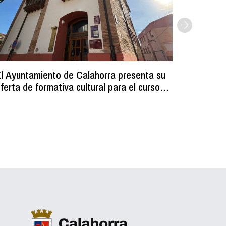
l Ayuntamiento de Calahorra presenta su
Comienz
ferta de formativa cultural para el curso
los resi
2026-2027
programa
volumin