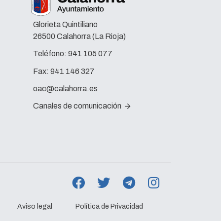
Glorieta Quintiliano
26500 Calahorra (La Rioja)
Teléfono:
941 105 077
Fax:
941 146 327
oac@calahorra.es
Canales de comunicación
Aviso legal
Política de Privacidad