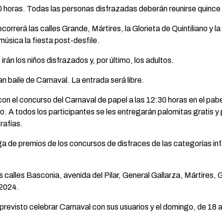
:30 horas. Todas las personas disfrazadas deberán reunirse quinc
correrá las calles Grande, Mártires, la Glorieta de Quintiliano y la 
 música la fiesta post-desfile.
irán los niños disfrazados y, por último, los adultos.
an baile de Carnaval. La entrada será libre.
con el concurso del Carnaval de papel a las 12:30 horas en el pab
o. A todos los participantes se les entregarán palomitas gratis y 
rafías.
ga de premios de los concursos de disfraces de las categorías infan
as calles Basconia, avenida del Pilar, General Gallarza, Mártires,
 2024.
previsto celebrar Carnaval con sus usuarios y el domingo, de 18 