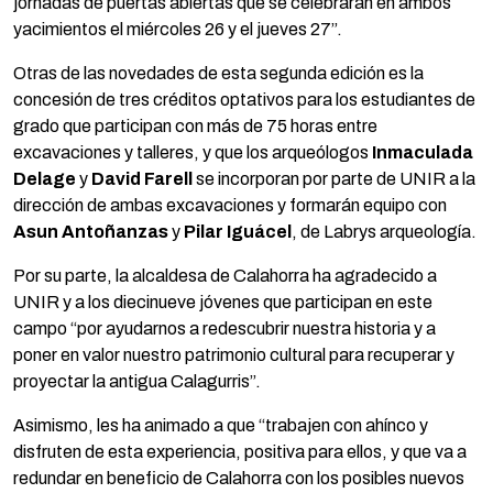
jornadas de puertas abiertas que se celebrarán en ambos
yacimientos el miércoles 26 y el jueves 27”.
Otras de las novedades de esta segunda edición es la
concesión de tres créditos optativos para los estudiantes de
grado que participan con más de 75 horas entre
excavaciones y talleres, y que los arqueólogos
Inmaculada
Delage
y
David Farell
se incorporan por parte de UNIR a la
dirección de ambas excavaciones y formarán equipo con
Asun Antoñanzas
y
Pilar Iguácel
, de Labrys arqueología.
Por su parte, la alcaldesa de Calahorra ha agradecido a
UNIR y a los diecinueve jóvenes que participan en este
campo “por ayudarnos a redescubrir nuestra historia y a
poner en valor nuestro patrimonio cultural para recuperar y
proyectar la antigua Calagurris”.
Asimismo, les ha animado a que “trabajen con ahínco y
disfruten de esta experiencia, positiva para ellos, y que va a
redundar en beneficio de Calahorra con los posibles nuevos