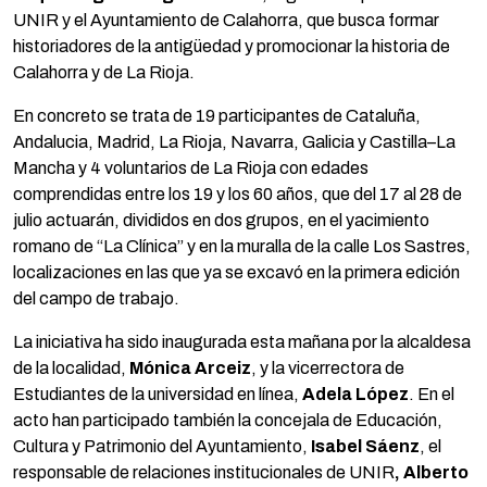
UNIR y el Ayuntamiento de Calahorra, que busca formar
historiadores de la antigüedad y promocionar la historia de
Calahorra y de La Rioja.
En concreto se trata de 19 participantes de Cataluña,
Andalucia, Madrid, La Rioja, Navarra, Galicia y Castilla–La
Mancha y 4 voluntarios de La Rioja con edades
comprendidas entre los 19 y los 60 años, que del 17 al 28 de
julio actuarán, divididos en dos grupos, en el yacimiento
romano de “La Clínica” y en la muralla de la calle Los Sastres,
localizaciones en las que ya se excavó en la primera edición
del campo de trabajo.
La iniciativa ha sido inaugurada esta mañana por la alcaldesa
de la localidad,
Mónica Arceiz
, y la vicerrectora de
Estudiantes de la universidad en línea,
Adela López
. En el
acto han participado también la concejala de Educación,
Cultura y Patrimonio del Ayuntamiento,
Isabel Sáenz
, el
responsable de relaciones institucionales de UNIR
, Alberto