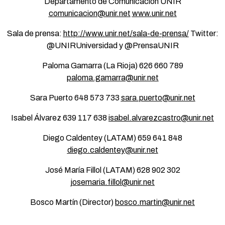
Departamento de Comunicación UNIR
comunicacion@unir.net
www.unir.net
Sala de prensa:
http://www.unir.net/sala-de-prensa/
Twitter:
@UNIRUniversidad y @PrensaUNIR
Paloma Gamarra (La Rioja) 626 660 789
paloma.gamarra@unir.net
Sara Puerto 648 573 733
sara.puerto@unir.net
Isabel Álvarez 639 117 638
isabel.alvarezcastro@unir.net
Diego Caldentey (LATAM) 659 641 848
diego.caldentey@unir.net
José María Fillol (LATAM) 628 902 302
josemaria.fillol@unir.net
Bosco Martín (Director)
bosco.martin@unir.net