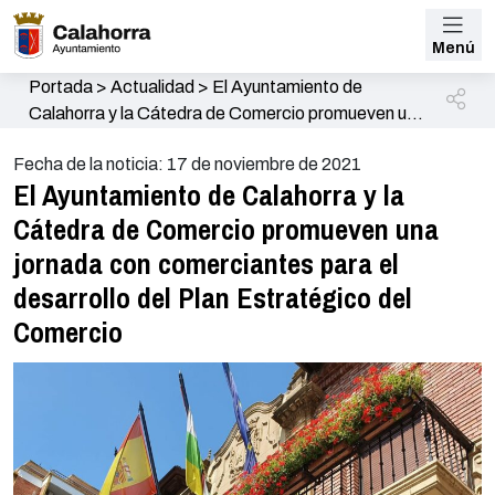
Menú
Portada
>
Actualidad
>
El Ayuntamiento de
Calahorra y la Cátedra de Comercio promueven una
jornada con comerciantes para el desarrollo del
Fecha de la noticia: 17 de noviembre de 2021
Plan Estratégico del Comercio
El Ayuntamiento de Calahorra y la
Cátedra de Comercio promueven una
jornada con comerciantes para el
desarrollo del Plan Estratégico del
Comercio