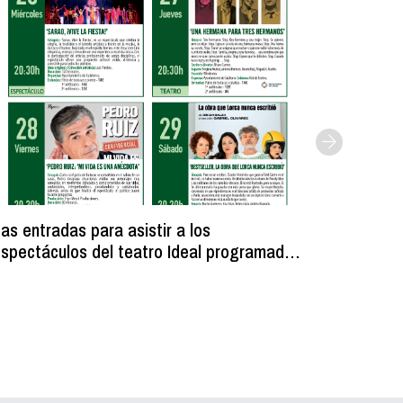
as entradas para asistir a los
Licitada
spectáculos del teatro Ideal programados
unos ves
ara fiestas se ponen a la venta el 6 de
municipa
agosto