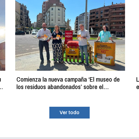
u
Comienza la nueva campaña ‘El museo de
L
los residuos abandonados’ sobre el
e
programa de recogida gratuita de residuos
p
voluminosos
Ver todo