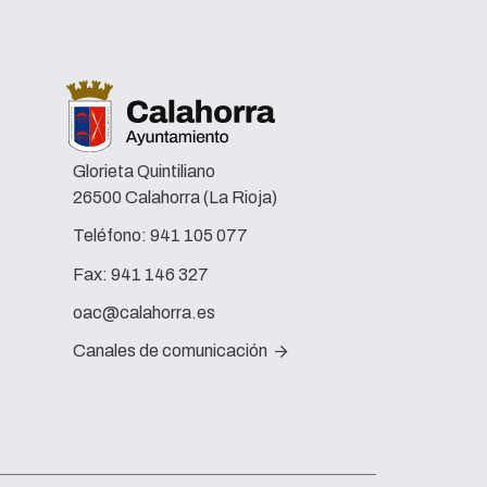
Glorieta Quintiliano
26500 Calahorra (La Rioja)
Teléfono:
941 105 077
Fax:
941 146 327
oac@calahorra.es
Canales de comunicación