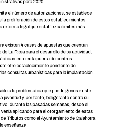
nistrativas para 2020.
mita el número de autorizaciones, se establece
 la proliferación de estos establecimientos
 reforma legal que establezca límites más
ra existen 4 casas de apuestas que cuentan
 de La Rioja para el desarrollo de su actividad,
rácticamente en la puerta de centros
ste otro establecimiento pendiente de
ias consultas urbanísticas para la implantación
ible a la problemática que puede generar este
la juventud y, por tanto, beligerante contra su
otivo, durante las pasadas semanas, desde el
a venía aplicando para el otorgamiento de estas
al de Tributos como el Ayuntamiento de Calahorra
s de enseñanza.