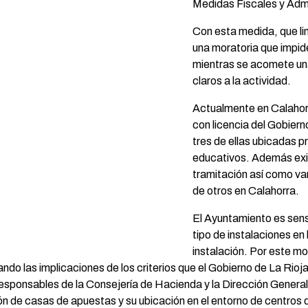
Medidas Fiscales y Admi
Con esta medida, que li
una moratoria que impide
mientras se acomete una
claros a la actividad.
Actualmente en Calahor
con licencia del Gobierno
tres de ellas ubicadas p
educativos. Además exi
tramitación así como var
de otros en Calahorra.
El Ayuntamiento es sens
tipo de instalaciones en 
instalación. Por este m
do las implicaciones de los criterios que el Gobierno de La Rioj
s responsables de la Consejería de Hacienda y la Dirección Gener
ación de casas de apuestas y su ubicación en el entorno de centro