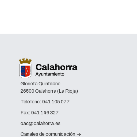
Glorieta Quintiliano
26500 Calahorra (La Rioja)
Teléfono:
941 105 077
Fax:
941 146 327
oac@calahorra.es
Canales de comunicación