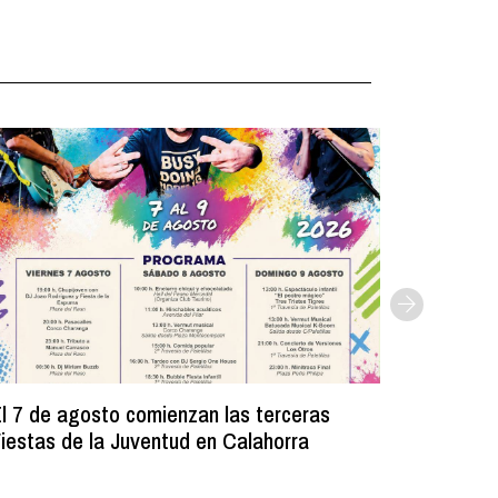
l 7 de agosto comienzan las terceras
La Bibli
iestas de la Juventud en Calahorra
donado m
lectura e