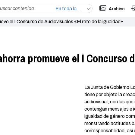
Archivo
ve el I Concurso de Audiovisuales «El reto de la igualdad»
horra promueve el I Concurso de
La Junta de Gobierno Lo
tiene por objeto la crea
audiovisual, con las que
contengan mensajes e ide
igualdad de género como
monstrando actitudes bá
corresponsabilidad, así