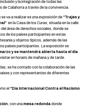
 inclusión y la integración de todas las
 de Calahorra a través de la convivencia.
 se va a realizar es una
exposición
de
“Trajes y
nal”
en la Casa de los Curas, situada en la calle
 del área de derechos sociales, donde se
icos de los países participantes en estas
tesanía y objetos típicos, además de las
os países participantes. La exposición se
marzo y se mantendrá abierta hasta el día
 visitar en horario de mañana y de tarde.
das, se ha contado con la colaboración de las
países y con representantes de diferentes
como el
”Día Internacional Contra el Racismo
pción
, con una
mesa redonda
donde