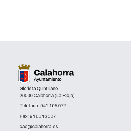
lectura e
Glorieta Quintiliano
26500 Calahorra (La Rioja)
Teléfono:
941 105 077
Fax:
941 146 327
oac@calahorra.es