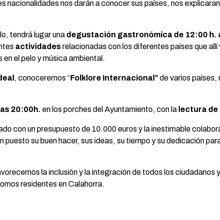
es nacionalidades nos darán a conocer sus países, nos explicara
lo, tendrá lugar una
degustación gastronómica de 12:00 h. a
entes
actividades
relacionadas con los diferentes países que all
 en el pelo y música ambiental.
deal
, conoceremos “
Folklore Internacional”
de varios países,
las 20:00h.
en los porches del Ayuntamiento, con la
lectura de
tado con un presupuesto de 10.000 euros y la inestimable colabor
 puesto su buen hacer, sus ideas, su tiempo y su dedicación para
orecemos la inclusión y la integración de todos los ciudadanos y
somos residentes en Calahorra.