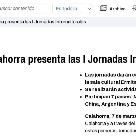
Archivo
a presenta las I Jornadas Interculturales
horra presenta las I Jornadas I
Las jornadas darán co
la sala cultural Ermi
Se realizarán activid
Participan 7 países:
China, Argentina y E
Calahorra, 7 de marz
Calahorra y a través de
estas primeras Jornadas 