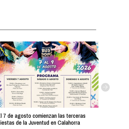
l 7 de agosto comienzan las terceras
La Bibli
iestas de la Juventud en Calahorra
donado m