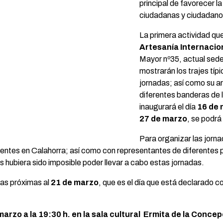
principal de favorecer la
ciudadanas y ciudadanos
La primera actividad que
Artesanía Internacio
Mayor nº35, actual sede
mostrarán los trajes típ
jornadas; así como su ar
diferentes banderas de l
inaugurará el día
16 de 
27 de marzo
, se podrá
Para organizar las jorna
tentes en Calahorra; así como con representantes de diferentes 
os hubiera sido imposible poder llevar a cabo estas jornadas.
has próximas al
21 de marzo
, que es el día que está declarado 
arzo a la 19:30 h. en la sala cultural Ermita de la Conce