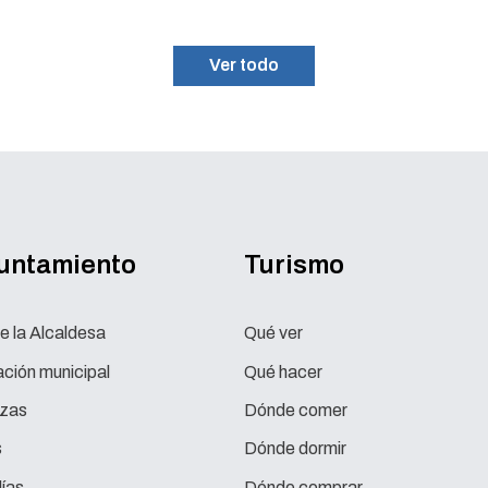
su fin con más de 100 participantes
Ver todo
yuntamiento
Turismo
e la Alcaldesa
Qué ver
ción municipal
Qué hacer
zas
Dónde comer
s
Dónde dormir
ías
Dónde comprar