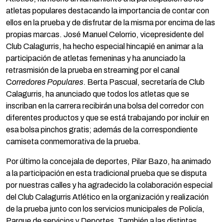
atletas populares destacando la importancia de contar con
ellos en la prueba y de disfrutar de la misma por encima de las
propias marcas. José Manuel Celorrio, vicepresidente del
Club Calagurris, ha hecho especial hincapié en animar a la
participación de atletas femeninas y ha anunciado la
retrasmisión de la prueba en streaming por el canal
C
orredores Populares
. Berta Pascual, secretaría de Club
Calagurris, ha anunciado que todos los atletas que se
inscriban en la carrera recibirán una bolsa del corredor con
diferentes productos y que se está trabajando por incluir en
esa bolsa pinchos gratis; además de la correspondiente
camiseta conmemorativa de la prueba.
Por último la concejala de deportes, Pilar Bazo, ha animado
a la participación en esta tradicional prueba que se disputa
por nuestras calles y ha agradecido la colaboración especial
del Club Calagurris Atlético en la organización y realización
de la prueba junto con los servicios municipales de Policía,
Parque de servicios y Deportes. También a las distintas