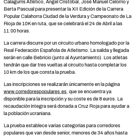
Calagurris Atlético, Ángel Cristóbal, José Manuel Celorrio y
Berta Pascual para presentar la XII Edición de la Carrera
Popular Calahorra Ciudad de la Verdura y Campeonato de La
Rioja de 10K en ruta, que se celebrará el 24 de Abril a las
11:00 horas.
La carrera discurre por un circuito urbano homologado por la
Real Federación Española de Atletismo. La salida y llegada
serán en calle Bebricio (junto al Ayuntamiento). Los atletas
tendrán que dar tres vueltas al circuito hasta completar los
10 km de los que consta la prueba.
Las inscripciones se realizarán únicamente en la página
www.corredorespopulares.es
, que se encuentra ya
disponible para la inscripción y su coste es de 8 euros. La
recaudación íntegra será donada a Cruz Roja para ayudar a
la población ucraniana.
La prueba establece varias categorías para corredores
populares que van desde senior, menores de 34 años hasta