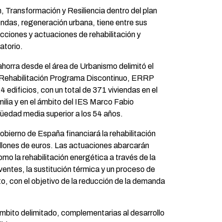
, Transformación y Resiliencia dentro del plan
iendas, regeneración urbana, tiene entre sus
acciones y actuaciones de rehabilitación y
atorio.
horra desde el área de Urbanismo delimitó el
 Rehabilitación Programa Discontinuo, ERRP
24 edificios, con un total de 371 viviendas en el
ilia y en el ámbito del IES Marco Fabio
güedad media superior a los 54 años.
obierno de España financiará la rehabilitación
illones de euros. Las actuaciones abarcarán
mo la rehabilitación energética a través de la
entes, la sustitución térmica y un proceso de
o, con el objetivo de la reducción de la demanda
ámbito delimitado, complementarias al desarrollo