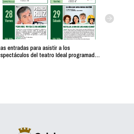
as entradas para asistir a los
Licitada
spectáculos del teatro Ideal programados
unos ves
ara fiestas se ponen a la venta el 6 de
municipa
agosto