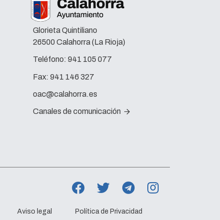
Glorieta Quintiliano
26500 Calahorra (La Rioja)
Teléfono:
941 105 077
Fax:
941 146 327
oac@calahorra.es
Canales de comunicación
Aviso legal
Política de Privacidad