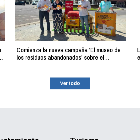
u
Comienza la nueva campaña ‘El museo de
L
los residuos abandonados’ sobre el
e
programa de recogida gratuita de residuos
p
voluminosos
Ver todo